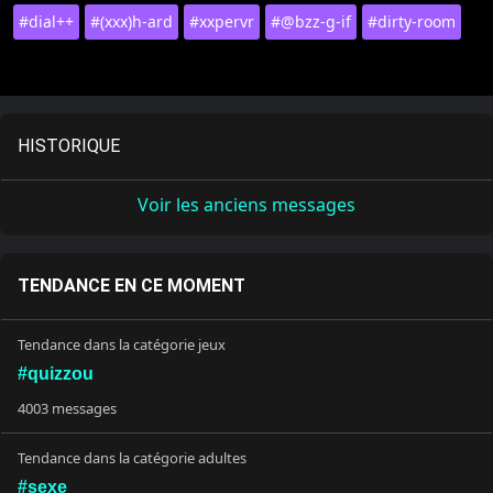
#dial++
#(xxx)h-ard
#xxpervr
#@bzz-g-if
#dirty-room
HISTORIQUE
Voir les anciens messages
TENDANCE EN CE MOMENT
Tendance dans la catégorie jeux
#quizzou
4003 messages
Tendance dans la catégorie adultes
#sexe