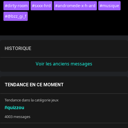
#dirty-room
#sxxx-hrd
#andromede-x-h-ard
#musique
#@bzz_gi_f
HISTORIQUE
Voir les anciens messages
TENDANCE EN CE MOMENT
Tendance dans la catégorie jeux
#quizzou
4003 messages