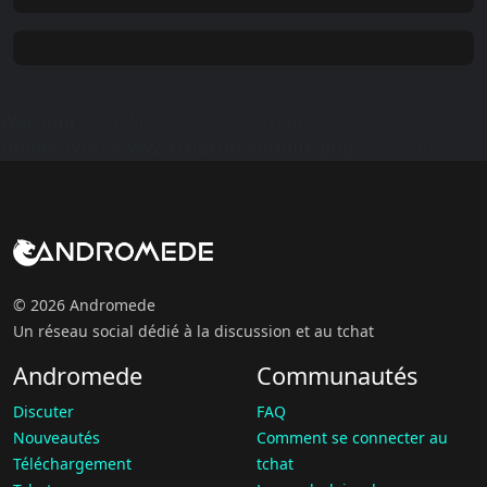
Warning
: Undefined array key "frame" in
/home/lyra/www2/tchat/historique.php
on line
93
© 2026 Andromede
Un réseau social dédié à la discussion et au tchat
Andromede
Communautés
Discuter
FAQ
Nouveautés
Comment se connecter au
Téléchargement
tchat