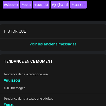
#slopexx
#beta
#sud-est
#(xx)ha-rd
#sxa-rde
HISTORIQUE
Voir les anciens messages
TENDANCE EN CE MOMENT
Tendance dans la catégorie jeux
#quizzou
4003 messages
Tendance dans la catégorie adultes
#sexe