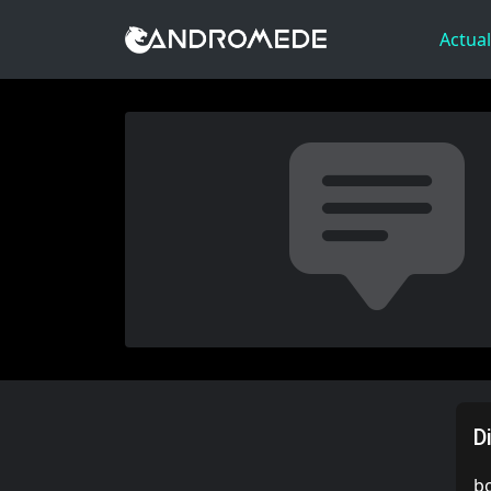
Actual
D
b