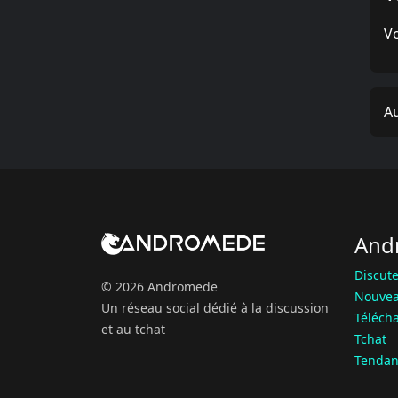
Vo
A
And
Discute
© 2026 Andromede
Nouvea
Un réseau social dédié à la discussion
Téléch
et au tchat
Tchat
Tendan