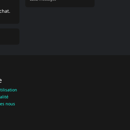
chat.
e
tilisation
alité
es nous