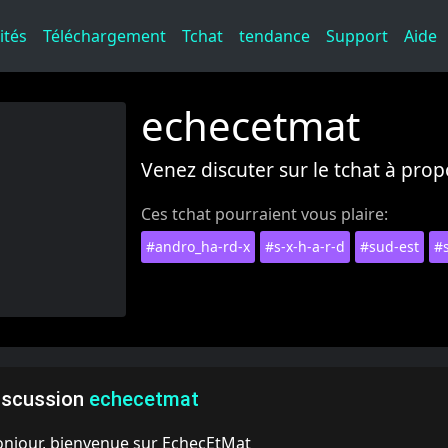
ités
Téléchargement
Tchat
tendance
Support
Aide
echecetmat
Venez discuter sur le tchat à pro
Ces tchat pourraient vous plaire:
#andro_ha-rd-x
#s-x-h-a-r-d
#sud-est
#
iscussion
echecetmat
onjour, bienvenue sur EchecEtMat