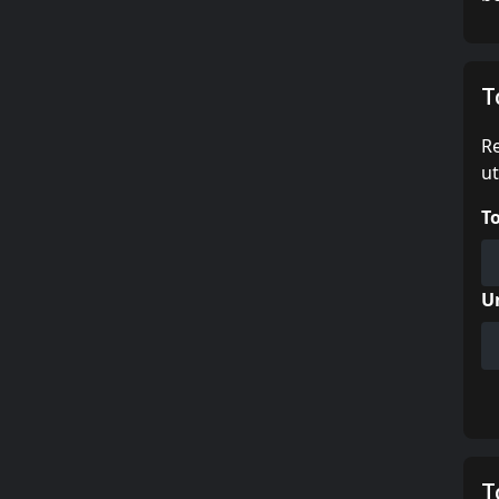
T
Re
ut
T
U
T