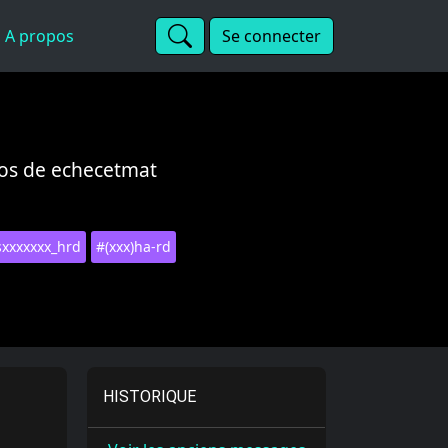
A propos
Se connecter
pos de echecetmat
sxxxxxxx_hrd
#(xxx)ha-rd
HISTORIQUE