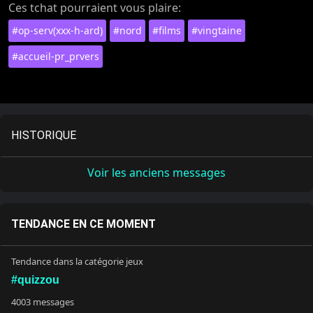
Ces tchat pourraient vous plaire:
#op-serv(xxx-h-ard)
#nord
#films
#vingtaine
#accueil-pr_prvers
HISTORIQUE
Voir les anciens messages
TENDANCE EN CE MOMENT
Tendance dans la catégorie jeux
#quizzou
4003 messages