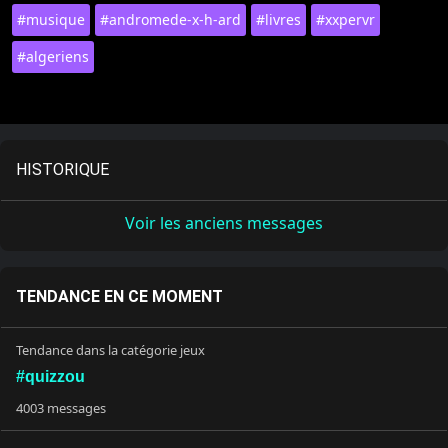
#musique
#andromede-x-h-ard
#livres
#xxpervr
#algeriens
HISTORIQUE
Voir les anciens messages
TENDANCE EN CE MOMENT
Tendance dans la catégorie jeux
#quizzou
4003 messages