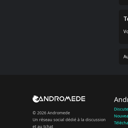
T
Vo
Au
And
Discute
© 2026 Andromede
Nouvea
Un réseau social dédié à la discussion
Téléch
et au tchat