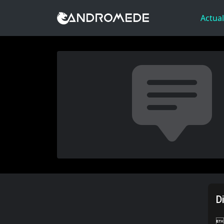
Actual
D
6