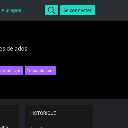
A propos
Se connecter
pos de ados
lon-per-vert
#nousplusieur
HISTORIQUE
 ans.