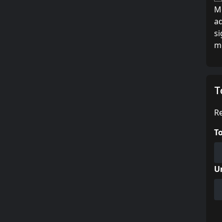
Me
ad
si
mo
T
Re
T
U