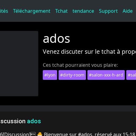
ités
Téléchargement
Tchat
tendance
Support
Aide
ados
Venez discuter sur le tchat à pro
Ces tchat pourraient vous plaire:
#lyon
#dirty-room
#salon-xxx-h-ard
#sa
iscussion
ados
[Discussion] 🐣 Bienvenue sur #ados, réservé aux 15-18