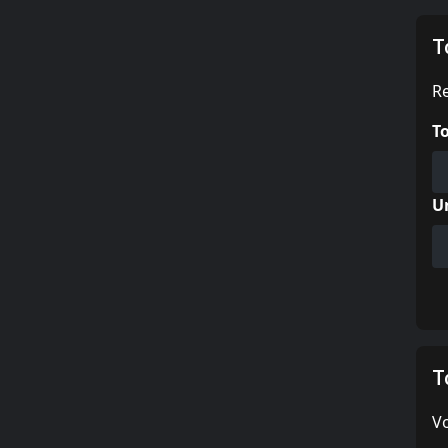
T
Re
T
U
T
Vo