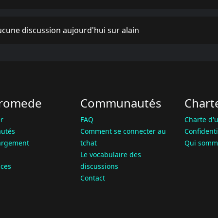
cune discussion aujourd'hui sur alain
romede
Communautés
Chart
r
FAQ
Charte d'u
utés
Comment se connecter au
Confidenti
argement
tchat
Qui somm
Le vocabulaire des
ces
discussions
Contact