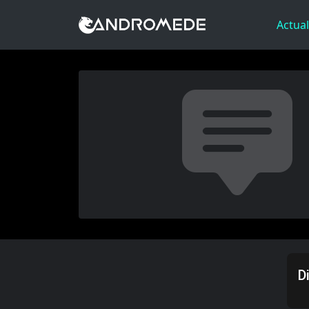
Actual
D