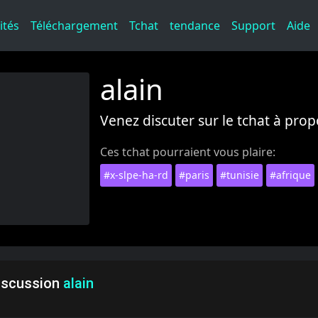
ités
Téléchargement
Tchat
tendance
Support
Aide
alain
Venez discuter sur le tchat à prop
Ces tchat pourraient vous plaire:
#x-slpe-ha-rd
#paris
#tunisie
#afrique
iscussion
alain