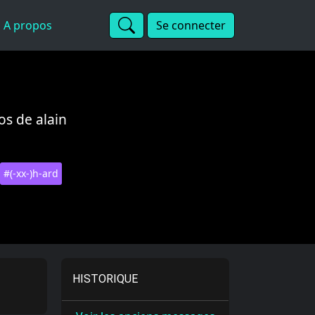
A propos
Se connecter
os de alain
#(-xx-)h-ard
HISTORIQUE