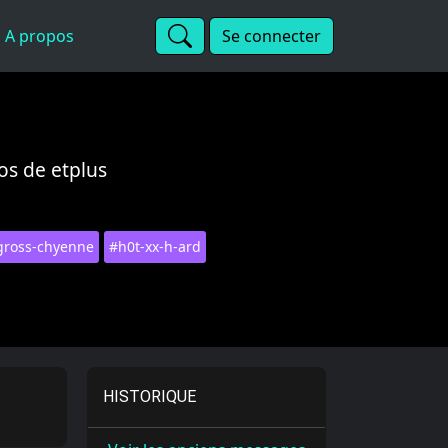
A propos
Se connecter
os de etplus
-gross-chyenne
#h0t-xx-h-ard
HISTORIQUE