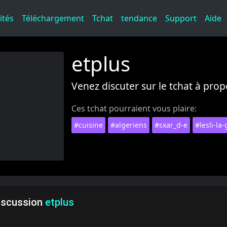
ités
Téléchargement
Tchat
tendance
Support
Aide
etplus
Venez discuter sur le tchat à prop
Ces tchat pourraient vous plaire:
#cuisine
#algeriens
#sxar_d-e
#lesli-la
iscussion
etplus