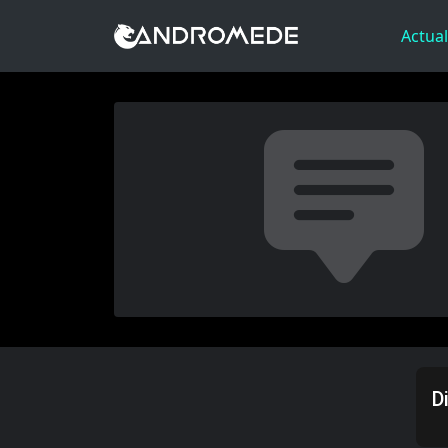
Actual
D