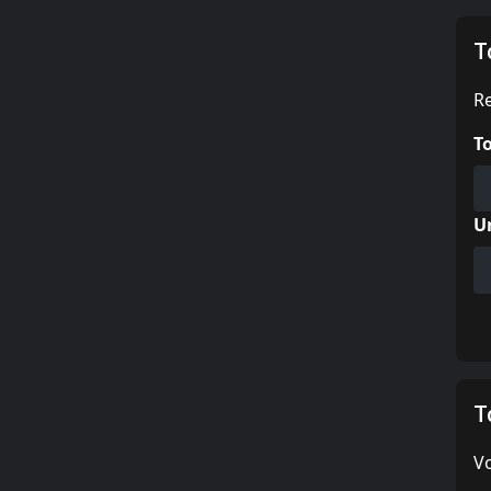
T
Re
T
U
T
Vo