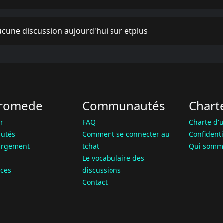
cune discussion aujourd'hui sur etplus
romede
Communautés
Chart
r
FAQ
Charte d'u
utés
Comment se connecter au
Confidenti
argement
tchat
Qui somm
Le vocabulaire des
ces
discussions
Contact