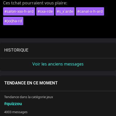
Ces tchat pourraient vous plaire:
#salon-xxx-h-ard
#sxa-rde
#s_x`arde
#canal-x-h-ard
#(xx)ha-rd
HISTORIQUE
Voir les anciens messages
TENDANCE EN CE MOMENT
Tendance dans la catégorie jeux
#quizzou
4003 messages