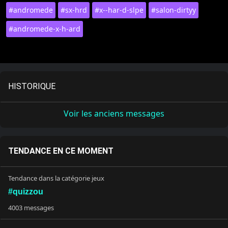
#andromede
#sx-hrd
#x--har-d-slpe
#salon-dirtyy
#andromede-x-h-ard
HISTORIQUE
Voir les anciens messages
TENDANCE EN CE MOMENT
Tendance dans la catégorie jeux
#quizzou
4003 messages