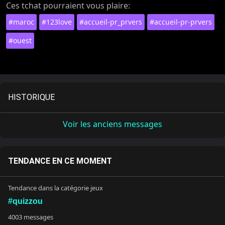
Ces tchat pourraient vous plaire:
#maroc
#123love
#accueil-pr_prvers
#accueil-pr-prvers
#ouest
HISTORIQUE
Voir les anciens messages
TENDANCE EN CE MOMENT
Tendance dans la catégorie jeux
#quizzou
4003 messages