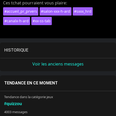
Ces tchat pourraient vous plaire:
#accueil_pr_prvers
#salon-xxx-h-ard
#sxxx_hrd
#canalx-h-ard
#xx-ss-tab
HISTORIQUE
Voir les anciens messages
TENDANCE EN CE MOMENT
Tendance dans la catégorie jeux
#quizzou
4003 messages